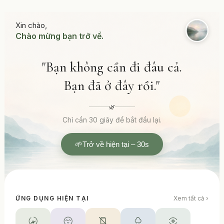
Xin chào,
Chào mừng bạn trở về.
"Bạn không cần đi đâu cả.
Bạn đã ở đây rồi."
🌿
Chỉ cần 30 giây để bắt đầu lại.
🌱
Trở về hiện tại – 30s
ỨNG DỤNG HIỆN TẠI
Xem tất cả ›