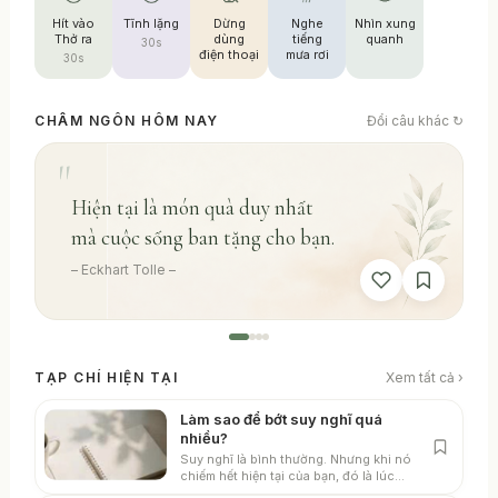
Hít vào
Tĩnh lặng
Dừng
Nghe
Nhìn xung
Thở ra
dùng
tiếng
quanh
30s
điện thoại
mưa rơi
30s
CHÂM NGÔN HÔM NAY
Đổi câu khác ↻
"
Hiện tại là món quà duy nhất
mà cuộc sống ban tặng cho bạn.
– Eckhart Tolle –
TẠP CHÍ HIỆN TẠI
Xem tất cả ›
Làm sao để bớt suy nghĩ quá
nhiều?
Suy nghĩ là bình thường. Nhưng khi nó
chiếm hết hiện tại của bạn, đó là lúc
bạn cần dừng lại...