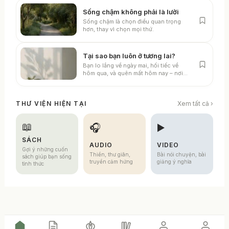
Sống chậm không phải là lười
Sống chậm là chọn điều quan trọng
hơn, thay vì chọn mọi thứ.
Tại sao bạn luôn ở tương lai?
Bạn lo lắng về ngày mai, hối tiếc về
hôm qua, và quên mất hôm nay – nơi
sự sống đang diễn ra.
THƯ VIỆN HIỆN TẠI
Xem tất cả ›
📖
🎧
▶️
SÁCH
AUDIO
VIDEO
Gợi ý những cuốn
Thiền, thư giãn,
Bài nói chuyện, bài
sách giúp bạn sống
truyền cảm hứng
giảng ý nghĩa
tỉnh thức